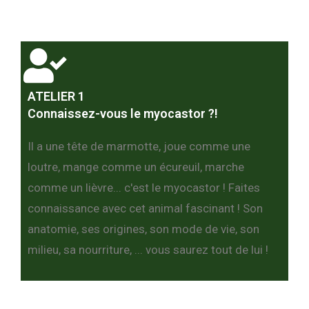
ATELIER 1
Connaissez-vous le myocastor ?!
Il a une tête de marmotte, joue comme une
loutre, mange comme un écureuil, marche
comme un lièvre... c'est le myocastor ! Faites
connaissance avec cet animal fascinant ! Son
anatomie, ses origines, son mode de vie, son
milieu, sa nourriture, ... vous saurez tout de lui !